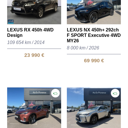
LEXUS RX 450h 4WD
LEXUS NX 450h+ 292ch
Design
F SPORT Executive 4WD
MY26
109 654 km
/
2014
8 000 km
/
2026
23 990 €
69 990 €