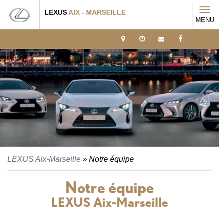
Tog
LEXUS
AIX - MARSEILLE
MENU
navi
LEXUS Aix-Marseille
» Notre équipe
Notre équipe
LEXUS Aix-Marseille