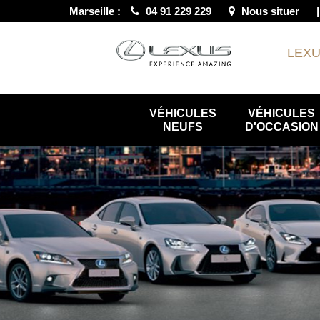
Marseille :
04 91 229 229
Nous situer
LEX
VÉHICULES
VÉHICULES
NEUFS
D'OCCASION