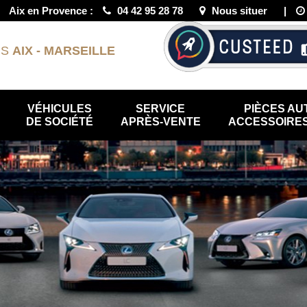
|
Aix en Provence :
04 42 95 28 78
Nous situer
|
US
AIX - MARSEILLE
VÉHICULES
SERVICE
PIÈCES AU
DE SOCIÉTÉ
APRÈS-VENTE
ACCESSOIRES