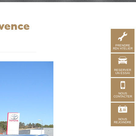
vence
PRENDRE
RDV ATELIER
RESERVER
UN ESSAI
NOUS
CONTACTER
NOUS
REJOINDRE