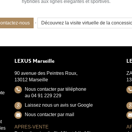
hybrides aux lignes élégantes et sportives.
-
ontactez-nous
Découvrez la visite virtuelle de la concessi
LEXUS Marseille
LE
90 avenue des Peintres Roux,
ZA
13012 Marseille
13
Nous contacter par téléphone
pte
au 04 91 229 229
Laissez nous un avis sur Google
Nous contacter par mail
t
APRES-VENTE
A
des