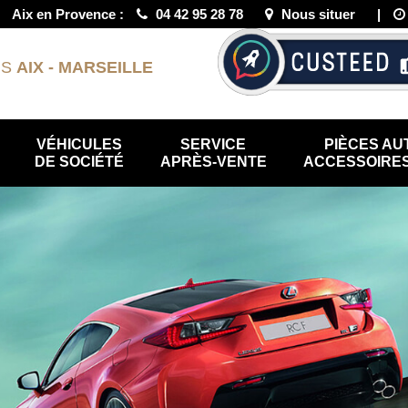
|
Aix en Provence :
04 42 95 28 78
Nous situer
|
US
AIX - MARSEILLE
VÉHICULES
SERVICE
PIÈCES AU
DE SOCIÉTÉ
APRÈS-VENTE
ACCESSOIRES