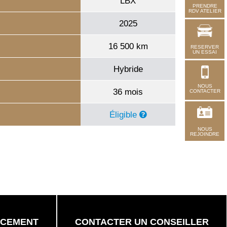
LBX
PRENDRE
RDV ATELIER
2025
16 500 km
RESERVER
UN ESSAI
Hybride
NOUS
36 mois
CONTACTER
Éligible
NOUS
REJOINDRE
NCEMENT
CONTACTER UN CONSEILLER