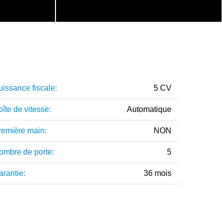
uissance fiscale:
5 CV
îte de vitesse:
Automatique
remière main:
NON
ombre de porte:
5
arantie:
36 mois