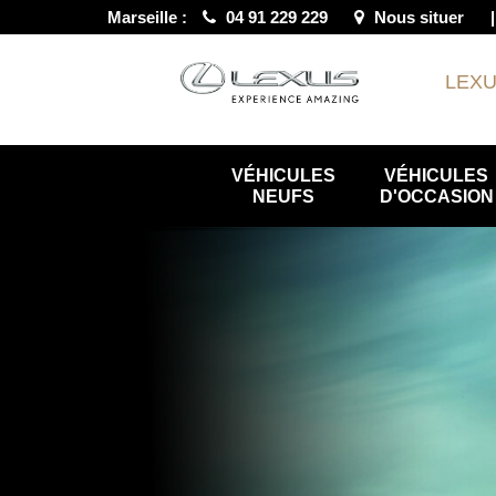
Marseille :
04 91 229 229
Nous situer
LEX
VÉHICULES
VÉHICULES
NEUFS
D'OCCASION