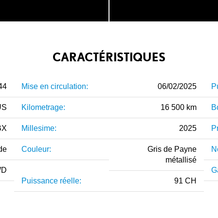
CARACTÉRISTIQUES
44
Mise en circulation:
06/02/2025
P
US
Kilometrage:
16 500 km
Bo
BX
Millesime:
2025
P
de
Couleur:
Gris de Payne
N
métallisé
WD
G
Puissance réelle:
91 CH